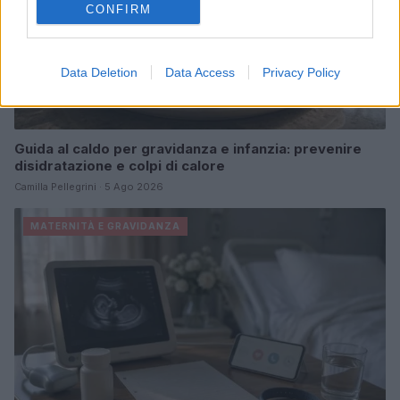
CONFIRM
Data Deletion
Data Access
Privacy Policy
Guida al caldo per gravidanza e infanzia: prevenire
disidratazione e colpi di calore
Camilla Pellegrini · 5 Ago 2026
MATERNITÀ E GRAVIDANZA