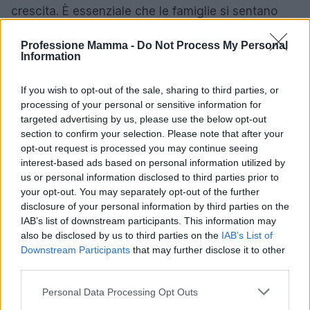
crescita. È essenziale che le famiglie si sentano
empowerate a cercare aiuto e che ci sia una
Professione Mamma -
Do Not Process My Personal
continua promozione della consapevolezza
Information
riguardo alla salute mentale. Solo così si potrà
costruire un futuro in cui ogni bambino possa
If you wish to opt-out of the sale, sharing to third parties, or
processing of your personal or sensitive information for
crescere in un ambiente sano e amorevole, con
targeted advertising by us, please use the below opt-out
genitori pronti a sostenerli in ogni fase della loro
section to confirm your selection. Please note that after your
vita.
opt-out request is processed you may continue seeing
interest-based ads based on personal information utilized by
us or personal information disclosed to third parties prior to
your opt-out. You may separately opt-out of the further
AUTORE
disclosure of your personal information by third parties on the
AiAdhubMedia
IAB’s list of downstream participants. This information may
also be disclosed by us to third parties on the
IAB’s List of
Downstream Participants
that may further disclose it to other
third parties.
Please note that this website/app uses one or more Google
Personal Data Processing Opt Outs
services and may gather and store information including but