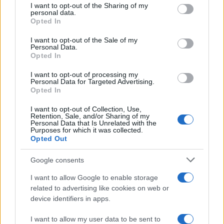
not limited to your visit or usage behaviour. You may click to
I want to opt-out of the Sharing of my
personal data.
grant or deny consent to Google and its third-party tags to
Opted In
use your data for below specified purposes in below Google
consent section.
I want to opt-out of the Sale of my
Personal Data.
Opted In
I want to opt-out of processing my
Personal Data for Targeted Advertising.
Opted In
I want to opt-out of Collection, Use,
Retention, Sale, and/or Sharing of my
Personal Data that Is Unrelated with the
Purposes for which it was collected.
Opted Out
Google consents
I want to allow Google to enable storage
related to advertising like cookies on web or
Continua a leggere
device identifiers in apps.
I want to allow my user data to be sent to
MATERNITÀ E GRAVIDANZA