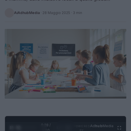
AiAdhubMedia
·
28 Maggio 2025
· 3 min
0:29 /
Ad
hub
Media
POWERED
1
/
4
1:20
BY