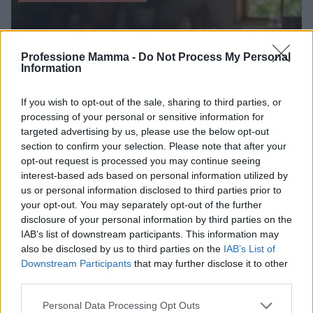
Professione Mamma -
Do Not Process My Personal
Information
If you wish to opt-out of the sale, sharing to third parties, or
processing of your personal or sensitive information for
targeted advertising by us, please use the below opt-out
section to confirm your selection. Please note that after your
opt-out request is processed you may continue seeing
interest-based ads based on personal information utilized by
Guida al caldo per gravidanza e infanzia: prevenire
us or personal information disclosed to third parties prior to
disidratazione e colpi di calore
your opt-out. You may separately opt-out of the further
disclosure of your personal information by third parties on the
Camilla Pellegrini · 5 Ago 2026
IAB’s list of downstream participants. This information may
also be disclosed by us to third parties on the
IAB’s List of
MATERNITÀ E GRAVIDANZA
Downstream Participants
that may further disclose it to other
third parties.
Please note that this website/app uses one or more Google
Personal Data Processing Opt Outs