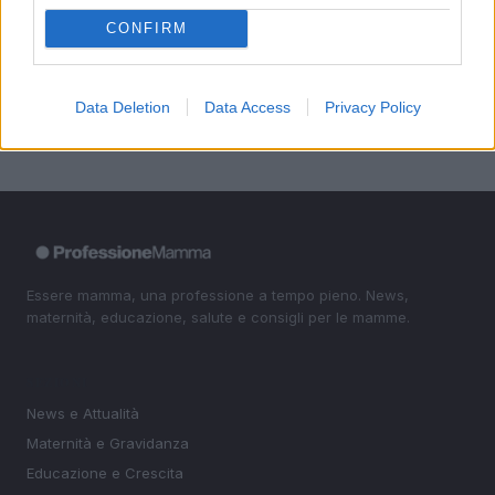
4
ogni trimestre
CONFIRM
5
ASL CN2 organizza incontri per futuri genitori su
alimentazione in gravidanza
Data Deletion
Data Access
Privacy Policy
Essere mamma, una professione a tempo pieno. News,
maternità, educazione, salute e consigli per le mamme.
SEZIONI
News e Attualità
Maternità e Gravidanza
Educazione e Crescita