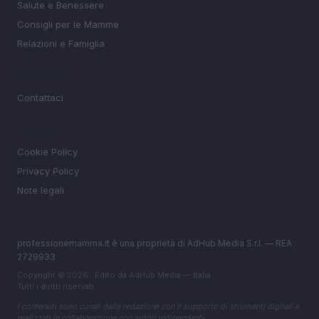
Salute e Benessere
Consigli per le Mamme
Relazioni e Famiglia
MAGAZINE
Contattaci
LEGALE
Cookie Policy
Privacy Policy
Note legali
professionemamma.it è una proprietà di AdHub Media S.r.l. — REA
2729933
Copyright © 2026 · Edito da AdHub Media — Italia
Tutti i diritti riservati
I contenuti sono curati dalla redazione con il supporto di strumenti digitali e
realizzati in collaborazione con autori indipendenti.