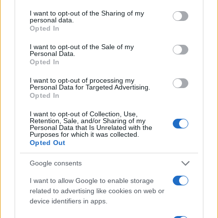
services and may gather and store information including but
not limited to your visit or usage behaviour. You may click to
I want to opt-out of the Sharing of my
personal data.
grant or deny consent to Google and its third-party tags to
Opted In
use your data for below specified purposes in below Google
consent section.
I want to opt-out of the Sale of my
Personal Data.
Opted In
I want to opt-out of processing my
Personal Data for Targeted Advertising.
Gravidanza a rischio: come organizzare controlli,
Opted In
documenti e segnali d’allarme
Beatrice Bonaventura · 4 Ago 2026
I want to opt-out of Collection, Use,
Retention, Sale, and/or Sharing of my
Personal Data that Is Unrelated with the
Purposes for which it was collected.
MATERNITÀ E GRAVIDANZA
Opted Out
Google consents
I want to allow Google to enable storage
related to advertising like cookies on web or
device identifiers in apps.