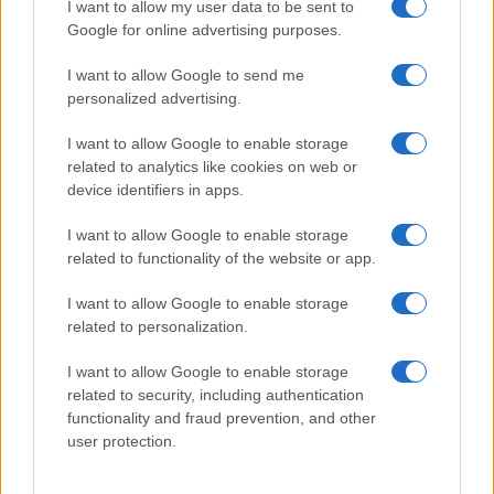
I want to allow my user data to be sent to
Google for online advertising purposes.
I want to allow Google to send me
personalized advertising.
Gestire il diabete tipo 1 in gravidanza: monitoraggio e
target
I want to allow Google to enable storage
Camilla Fiore · 3 Ago 2026
related to analytics like cookies on web or
device identifiers in apps.
I want to allow Google to enable storage
PIÙ LETTI
related to functionality of the website or app.
1
I want to allow Google to enable storage
Guida al caldo per gravidanza e infanzia: prevenire
disidratazione e colpi di calore
related to personalization.
2
Gravidanza a rischio: come organizzare controlli,
I want to allow Google to enable storage
documenti e segnali d’allarme
related to security, including authentication
functionality and fraud prevention, and other
3
Gestire il diabete tipo 1 in gravidanza: monitoraggio e
user protection.
target
Gravidanza attiva: guida pratica con sport sicuri per