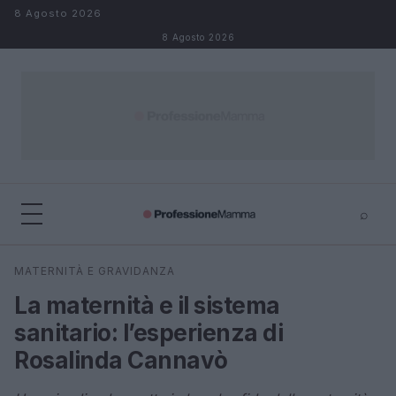
Salta al contenuto
8 Agosto 2026
8 Agosto 2026
⌕
×
⌕
MATERNITÀ E GRAVIDANZA
Cerca
La maternità e il sistema
sanitario: l’esperienza di
Rosalinda Cannavò