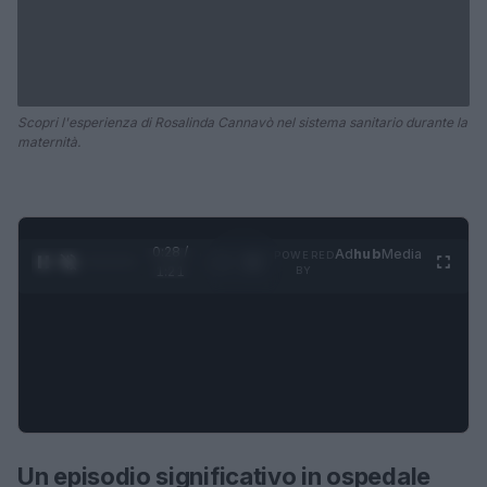
Scopri l'esperienza di Rosalinda Cannavò nel sistema sanitario durante la
maternità.
0:28 /
Ad
hub
Media
POWERED
1
/
4
1:21
BY
Un episodio significativo in ospedale