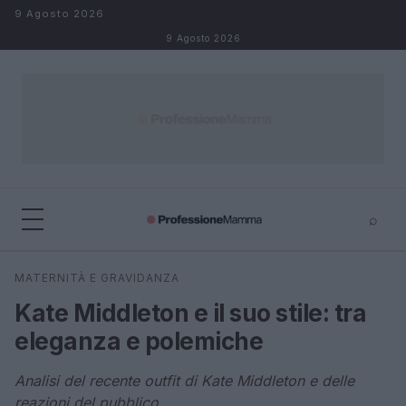
Salta al contenuto
9 Agosto 2026
9 Agosto 2026
⌕
×
⌕
MATERNITÀ E GRAVIDANZA
Cerca
Kate Middleton e il suo stile: tra
eleganza e polemiche
Analisi del recente outfit di Kate Middleton e delle
reazioni del pubblico.