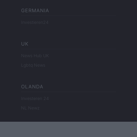
GERMANIA
Investieren24
UK
News Hub UK
Lgbtq News
OLANDA
Investeren 24
NL Newz