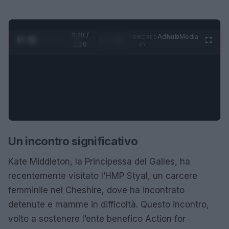
0:28 /
Ad
hub
Media
POWERED
1
/
4
1:20
BY
Un incontro significativo
Kate Middleton, la Principessa del Galles, ha
recentemente visitato l’HMP Styal, un carcere
femminile nel Cheshire, dove ha incontrato
detenute e mamme in difficoltà. Questo incontro,
volto a sostenere l’ente benefico Action for