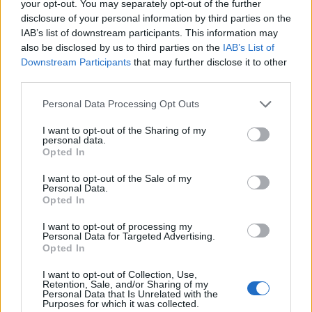
your opt-out. You may separately opt-out of the further
disclosure of your personal information by third parties on the
IAB’s list of downstream participants. This information may
also be disclosed by us to third parties on the
IAB’s List of
Downstream Participants
that may further disclose it to other
third parties.
Please note that this website/app uses one or more Google
Personal Data Processing Opt Outs
services and may gather and store information including but
Perché l’Italia perde le sue giovani madri lavoratrici
not limited to your visit or usage behaviour. You may click to
I want to opt-out of the Sharing of my
Roberto Capelli · 8 Ago 2026
personal data.
grant or deny consent to Google and its third-party tags to
Opted In
use your data for below specified purposes in below Google
MATERNITÀ E GRAVIDANZA
consent section.
I want to opt-out of the Sale of my
Personal Data.
Opted In
I want to opt-out of processing my
Personal Data for Targeted Advertising.
Opted In
I want to opt-out of Collection, Use,
Retention, Sale, and/or Sharing of my
Personal Data that Is Unrelated with the
Purposes for which it was collected.