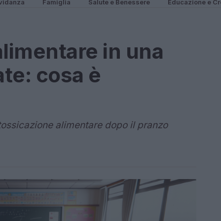
vidanza
Famiglia
Salute e Benessere
Educazione e Cr
alimentare in una
ate: cosa è
intossicazione alimentare dopo il pranzo