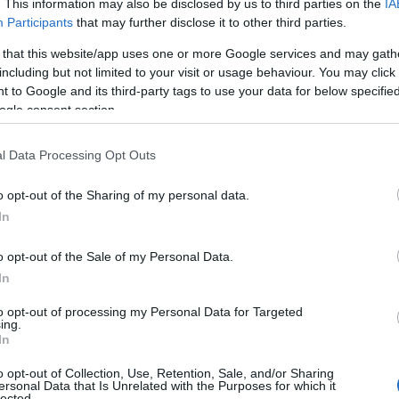
. This information may also be disclosed by us to third parties on the
IA
Participants
that may further disclose it to other third parties.
 that this website/app uses one or more Google services and may gath
including but not limited to your visit or usage behaviour. You may click 
 to Google and its third-party tags to use your data for below specifi
ogle consent section.
l Data Processing Opt Outs
o opt-out of the Sharing of my personal data.
In
o opt-out of the Sale of my Personal Data.
In
to opt-out of processing my Personal Data for Targeted
ing.
In
o opt-out of Collection, Use, Retention, Sale, and/or Sharing
ersonal Data that Is Unrelated with the Purposes for which it
ienti si trova in condizioni gravi. Il Comune di
lected.