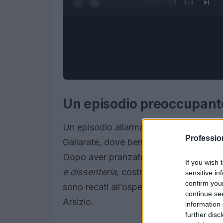
0:28 / 1:23
1
/
4
Un episodio preoccupant
Un episodio allarmante ha colpito la
Professi
Gallarate, dove ben
31 alunni
hanno man
Dopo aver pranzato in mensa, i bambini
If you wish 
e dissenteria
, costringendo i genitori a
sensitive in
confirm you
sono recati all’ospedale di Gallarate, 
continue se
Arsizio.
information 
further disc