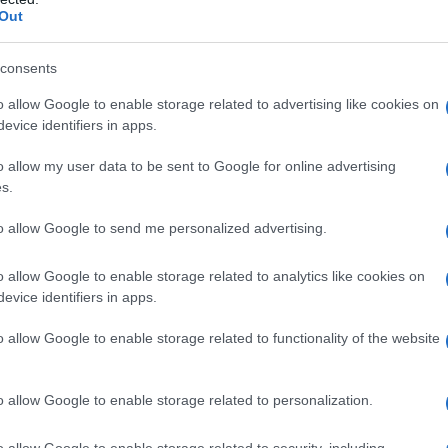
Out
l protocollo di emergenza, informando l’Agenzia
 coinvolgendo un tecnologo alimentare per
consents
giorno includeva
ditalini con lenticchie,
o allow Google to enable storage related to advertising like cookies on
arance
, pietanze considerate a basso rischio
evice identifiers in apps.
o allow my user data to be sent to Google for online advertising
s.
to allow Google to send me personalized advertising.
sto l’intervento dei carabinieri del Nas, che hanno
o allow Google to enable storage related to analytics like cookies on
vivande servite in mensa. Al momento, nessun
evice identifiers in apps.
gini sono in corso per accertare le cause di
o allow Google to enable storage related to functionality of the website
ndamentale comprendere se si sia trattato di un
un problema legato agli ingredienti utilizzati.
o allow Google to enable storage related to personalization.
gli alunni
o allow Google to enable storage related to security, including