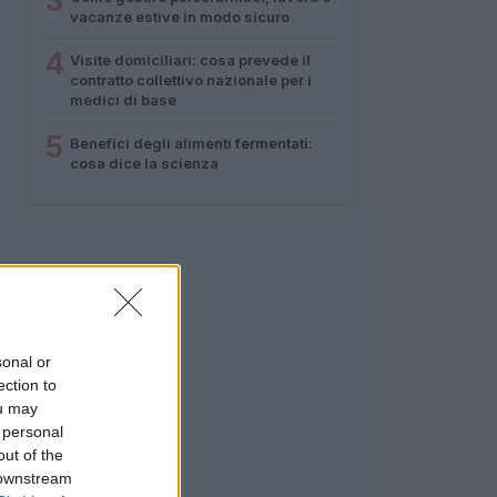
3
vacanze estive in modo sicuro
4
Visite domiciliari: cosa prevede il
contratto collettivo nazionale per i
medici di base
5
Benefici degli alimenti fermentati:
cosa dice la scienza
sonal or
ection to
ou may
 personal
out of the
 downstream