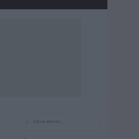
⌕
Cerca