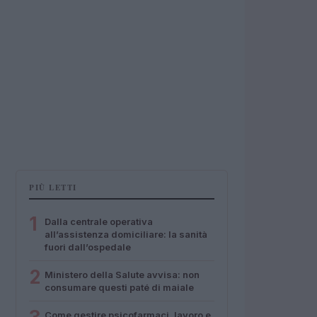
PIÙ LETTI
1
Dalla centrale operativa
all’assistenza domiciliare: la sanità
fuori dall’ospedale
2
Ministero della Salute avvisa: non
consumare questi paté di maiale
Come gestire psicofarmaci, lavoro e