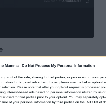
Ad
hub
Media
POWERED BY
e
 scuola primaria Manzoni-Madonna in Campagna a
one Mamma -
Do Not Process My Personal Information
ifestato sintomi di intossicazione alimentare.
 hanno iniziato a lamentarsi di
nausea, vomito
to opt-out of the sale, sharing to third parties, or processing of your per
 portarli al pronto soccorso. Dodici di loro si
formation for targeted advertising by us, please use the below opt-out s
r selection. Please note that after your opt-out request is processed y
mentre diciannove hanno scelto quello di Busto
eing interest-based ads based on personal information utilized by us or
disclosed to third parties prior to your opt-out. You may separately opt-
losure of your personal information by third parties on the IAB’s list of