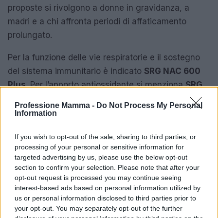
proposte si rivolgono a donne in gravidanza, a
madri e a chi affronta periodi di affaticamento
prolungato.
Per la funzione delle vie respiratorie e il sostegno
del sistema immunitario è indicato
SRG NAC 600
Plus
. Per l’apporto antiossidante si menziona
SRG
vitamina C
in bustine. Nei periodi critici è
Professione Mamma -
Do Not Process My Personal
disponibile una formulazione specifica,
SRG
Information
immunità adulti
, mentre per un’integrazione ampia
If you wish to opt-out of the sale, sharing to third parties, or
di vitamine e minerali si raccomanda
processing of your personal or sensitive information for
Montefarmaco multivitamix
in compresse
targeted advertising by us, please use the below opt-out
effervescenti.
section to confirm your selection. Please note that after your
opt-out request is processed you may continue seeing
interest-based ads based on personal information utilized by
Marco Santini, ex Deutsche Bank e analista fintech,
us or personal information disclosed to third parties prior to
ricorda la necessità di valutare interazioni
your opt-out. You may separately opt-out of the further
farmacologiche e condizioni cliniche prima