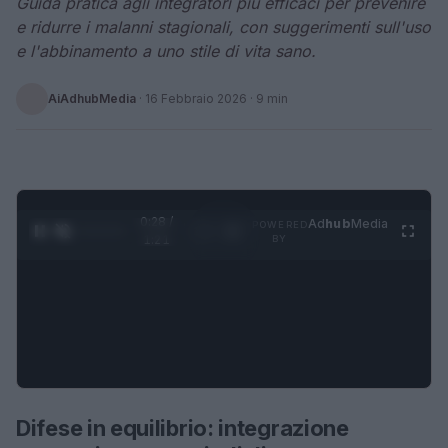
Guida pratica agli integratori più efficaci per prevenire
e ridurre i malanni stagionali, con suggerimenti sull'uso
e l'abbinamento a uno stile di vita sano.
AiAdhubMedia
·
16 Febbraio 2026
· 9 min
0:30 /
Ad
hub
Media
POWERED
1
/
4
1:21
BY
Difese in equilibrio: integrazione