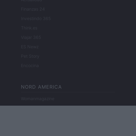
Finanzas 24
Investindo 365
Think.es
Viajar 365
ES Newz
Pet Story
Encocina
NORD AMERICA
Womanmagazine
Investing Plus
Newz
Newz US