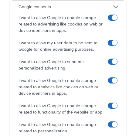
I disturbi della gola aumentano durante i cambi di
Google consents
stagione. In farmacia e supermercato sono
I want to allow Google to enable storage
reperibili
spray
, pastiglie e formulazioni
related to advertising like cookies on web or
device identifiers in apps.
effervescenti che mirano a lenire le mucose e a
offrire una barriera contro agenti esterni.
I want to allow my user data to be sent to
Google for online advertising purposes.
Per chi evita gli zuccheri aggiunti, sono disponibili
I want to allow Google to send me
composti effervescenti senza zucchero arricchiti
personalized advertising.
con
vitamina C
. Questi prodotti forniscono
sollievo
locale
e, in alcuni casi, un supporto immunitario
I want to allow Google to enable storage
related to analytics like cookies on web or
complementare alla terapia medica.
device identifiers in apps.
Marco Santini, ex Deutsche Bank e analista fintech,
I want to allow Google to enable storage
osserva che la domanda dei consumatori si sta
related to functionality of the website or app.
orientando verso trasparenza e profili di sicurezza
I want to allow Google to enable storage
chiari. Dal punto di vista regolamentare, la scelta
related to personalization.