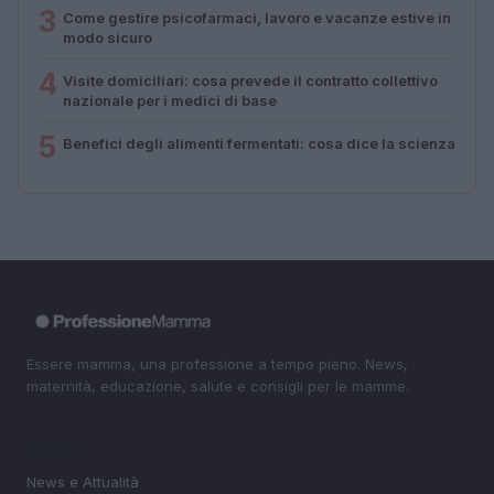
3
Come gestire psicofarmaci, lavoro e vacanze estive in
modo sicuro
4
Visite domiciliari: cosa prevede il contratto collettivo
nazionale per i medici di base
5
Benefici degli alimenti fermentati: cosa dice la scienza
Essere mamma, una professione a tempo pieno. News,
maternità, educazione, salute e consigli per le mamme.
SEZIONI
News e Attualità