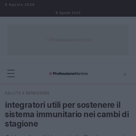
Salta al contenuto
8 Agosto 2026
8 Agosto 2026
⌕
×
⌕
SALUTE E BENESSERE
Cerca
integratori utili per sostenere il
sistema immunitario nei cambi di
stagione