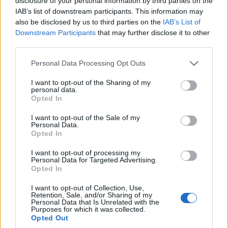
disclosure of your personal information by third parties on the
IAB’s list of downstream participants. This information may
dell’assunzione. Chi lavora nel settore sa che la
due
also be disclosed by us to third parties on the
IAB’s List of
diligence
medica è essenziale per bilanciare
Downstream Participants
that may further disclose it to other
benefici e rischi. I numeri parlano chiaro: l’efficacia
third parties.
percepita varia in base allo stato nutrizionale di
Please note that this website/app uses one or more Google
Personal Data Processing Opt Outs
base e alla compliance terapeutica.
services and may gather and store information including but
not limited to your visit or usage behaviour. You may click to
I want to opt-out of the Sharing of my
personal data.
Dal punto di vista regolamentare, gli integratori
grant or deny consent to Google and its third-party tags to
Opted In
use your data for below specified purposes in below Google
devono rispettare etichettatura e limiti di dosaggio
consent section.
I want to opt-out of the Sale of my
stabiliti dalle autorità competenti. Il monitoraggio
Personal Data.
Opted In
medico rimane il riferimento centrale per
ottimizzare efficacia e sicurezza; sviluppi futuri
I want to opt-out of processing my
Personal Data for Targeted Advertising.
nella ricerca clinica potrebbero aggiornare le
Opted In
indicazioni d’uso.
I want to opt-out of Collection, Use,
Retention, Sale, and/or Sharing of my
Personal Data that Is Unrelated with the
Prodotti per la gola e opzioni senza
Purposes for which it was collected.
zucchero
Opted Out