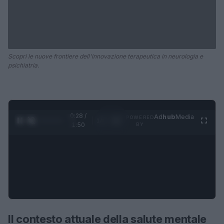
Scopri le nuove frontiere dell'innovazione terapeutica in neurologia e
psichiatria.
0:28 /
Ad
hub
Media
POWERED
1
/
4
1:50
BY
Il contesto attuale della salute mentale