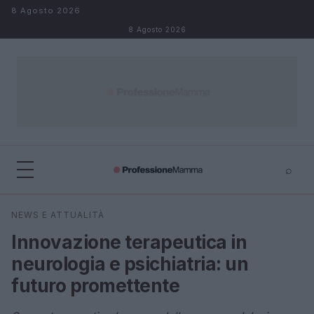
Salta al contenuto
8 Agosto 2026
8 Agosto 2026
⌕
×
⌕
NEWS E ATTUALITÀ
Cerca
Innovazione terapeutica in
neurologia e psichiatria: un
futuro promettente