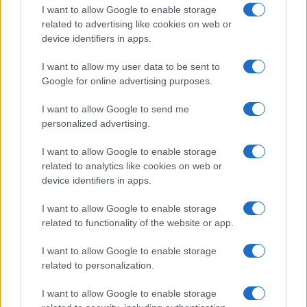
ICA Milano presenta mostre, concerti e letture per
I want to allow Google to enable storage
l’autunno 2026
related to advertising like cookies on web or
Matteo Pellegrino · 6 Ago 2026
device identifiers in apps.
NEWS E ATTUALITÀ
I want to allow my user data to be sent to
Google for online advertising purposes.
I want to allow Google to send me
personalized advertising.
I want to allow Google to enable storage
related to analytics like cookies on web or
device identifiers in apps.
I want to allow Google to enable storage
related to functionality of the website or app.
I want to allow Google to enable storage
Codacons denuncia: i problemi che affliggono la Sicilia
related to personalization.
tra carburanti, spiagge e incendi
Matteo Pellegrino · 25 Lug 2026
I want to allow Google to enable storage