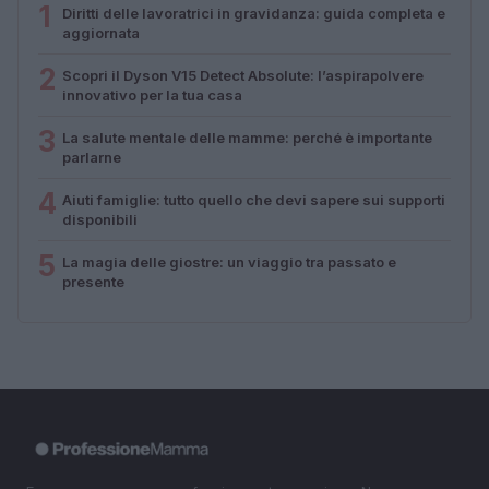
1
Diritti delle lavoratrici in gravidanza: guida completa e
aggiornata
2
Scopri il Dyson V15 Detect Absolute: l’aspirapolvere
innovativo per la tua casa
3
La salute mentale delle mamme: perché è importante
parlarne
4
Aiuti famiglie: tutto quello che devi sapere sui supporti
disponibili
5
La magia delle giostre: un viaggio tra passato e
presente