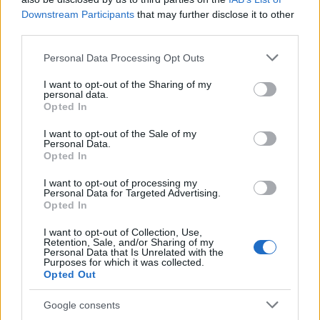
Downstream Participants
that may further disclose it to other
third parties.
Please note that this website/app uses one or more Google
Personal Data Processing Opt Outs
services and may gather and store information including but
Continua a leggere
not limited to your visit or usage behaviour. You may click to
I want to opt-out of the Sharing of my
personal data.
grant or deny consent to Google and its third-party tags to
Opted In
use your data for below specified purposes in below Google
NEWS E ATTUALITÀ
consent section.
I want to opt-out of the Sale of my
Personal Data.
Opted In
I want to opt-out of processing my
Personal Data for Targeted Advertising.
Opted In
I want to opt-out of Collection, Use,
Retention, Sale, and/or Sharing of my
Personal Data that Is Unrelated with the
Purposes for which it was collected.
Opted Out
Google consents