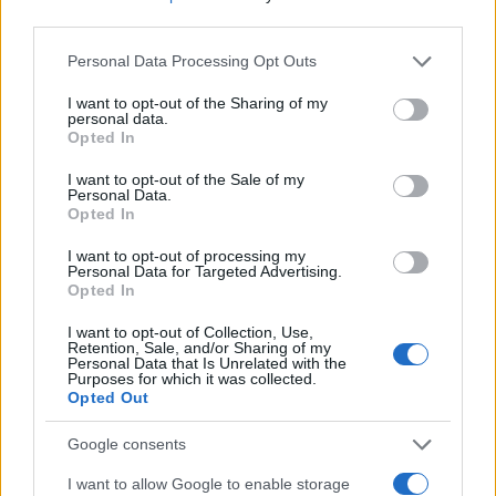
third parties.
Please note that this website/app uses one or more Google
Personal Data Processing Opt Outs
services and may gather and store information including but
not limited to your visit or usage behaviour. You may click to
I want to opt-out of the Sharing of my
Continua a leggere
personal data.
grant or deny consent to Google and its third-party tags to
Opted In
use your data for below specified purposes in below Google
MATERNITÀ E GRAVIDANZA
consent section.
I want to opt-out of the Sale of my
Personal Data.
Opted In
I want to opt-out of processing my
Personal Data for Targeted Advertising.
Opted In
I want to opt-out of Collection, Use,
Retention, Sale, and/or Sharing of my
Personal Data that Is Unrelated with the
Purposes for which it was collected.
Opted Out
Google consents
Perché l’Italia perde le sue giovani madri lavoratrici
I want to allow Google to enable storage