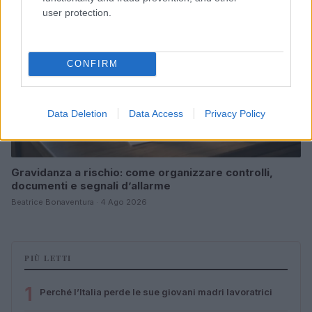
user protection.
CONFIRM
Data Deletion
Data Access
Privacy Policy
Gravidanza a rischio: come organizzare controlli,
documenti e segnali d’allarme
Beatrice Bonaventura · 4 Ago 2026
PIÙ LETTI
1
Perché l’Italia perde le sue giovani madri lavoratrici