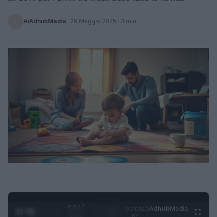
AiAdhubMedia
·
29 Maggio 2025
· 3 min
0:28 /
Ad
hub
Media
POWERED
1
/
4
1:23
BY