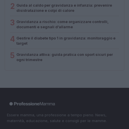
2
Guida al caldo per gravidanza e infanzia: prevenire
disidratazione e colpi di calore
3
Gravidanza a rischio: come organizzare controlli,
documenti e segnali d’allarme
4
Gestire il diabete tipo 1 in gravidanza: monitoraggio e
target
5
Gravidanza attiva: guida pratica con sport sicuri per
ogni trimestre
Essere mamma, una professione a tempo pieno. News,
maternità, educazione, salute e consigli per le mamme.