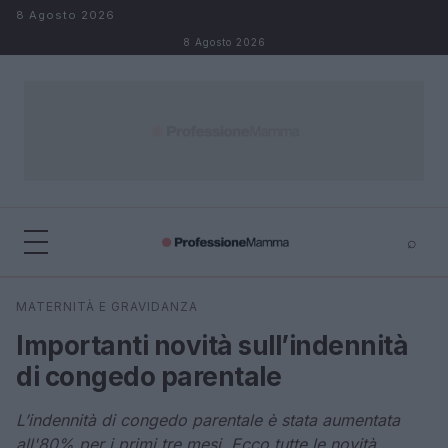
Salta al contenuto
8 Agosto 2026
8 Agosto 2026
⌕
×
⌕
MATERNITÀ E GRAVIDANZA
Cerca
Importanti novità sull’indennità
di congedo parentale
L’indennità di congedo parentale è stata aumentata
all'80% per i primi tre mesi. Ecco tutte le novità.