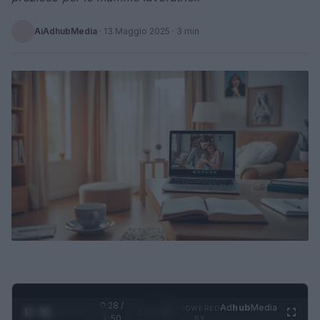
AiAdhubMedia
·
13 Maggio 2025
· 3 min
0:28 /
Ad
hub
Media
POWERED
1
/
4
1:50
BY