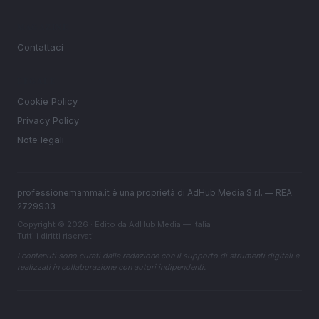
MAGAZINE
Contattaci
LEGALE
Cookie Policy
Privacy Policy
Note legali
professionemamma.it è una proprietà di AdHub Media S.r.l. — REA
2729933
Copyright © 2026 · Edito da AdHub Media — Italia
Tutti i diritti riservati
I contenuti sono curati dalla redazione con il supporto di strumenti digitali e
realizzati in collaborazione con autori indipendenti.