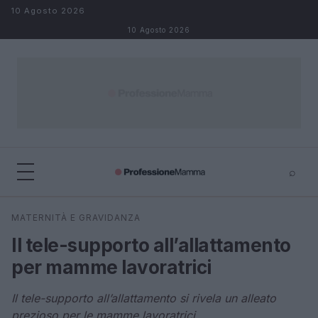
Salta al contenuto
10 Agosto 2026
10 Agosto 2026
⌕
×
⌕
MATERNITÀ E GRAVIDANZA
Cerca
Il tele-supporto all’allattamento
per mamme lavoratrici
Il tele-supporto all’allattamento si rivela un alleato
prezioso per le mamme lavoratrici.