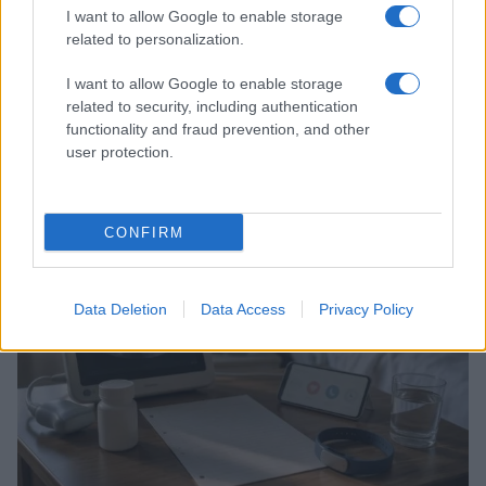
I want to allow Google to enable storage
related to personalization.
I want to allow Google to enable storage
related to security, including authentication
functionality and fraud prevention, and other
Guida al caldo per gravidanza e infanzia: prevenire
user protection.
disidratazione e colpi di calore
Camilla Pellegrini · 5 Ago 2026
CONFIRM
MATERNITÀ E GRAVIDANZA
Data Deletion
Data Access
Privacy Policy