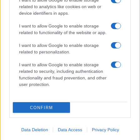
I want to allow Google to enable storage
related to analytics like cookies on web or
MATERNITÀ E GRAVIDANZA
device identifiers in apps.
I want to allow Google to enable storage
related to functionality of the website or app.
I want to allow Google to enable storage
related to personalization.
I want to allow Google to enable storage
related to security, including authentication
functionality and fraud prevention, and other
user protection.
Gravidanza a rischio: come organizzare controlli,
documenti e segnali d’allarme
CONFIRM
Beatrice Bonaventura · 4 Ago 2026
Data Deletion
Data Access
Privacy Policy
PIÙ LETTI