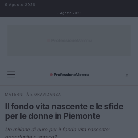
Salta al contenuto
9 Agosto 2026
9 Agosto 2026
⌕
×
⌕
MATERNITÀ E GRAVIDANZA
Cerca
Il fondo vita nascente e le sfide
per le donne in Piemonte
Un milione di euro per il fondo vita nascente:
opportunità o spreco?