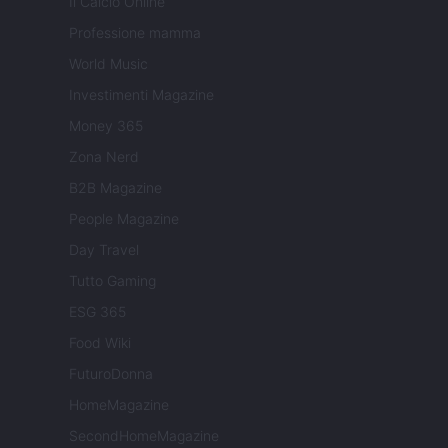
Il Calcio Online
Professione mamma
World Music
Investimenti Magazine
Money 365
Zona Nerd
B2B Magazine
People Magazine
Day Travel
Tutto Gaming
ESG 365
Food Wiki
FuturoDonna
HomeMagazine
SecondHomeMagazine