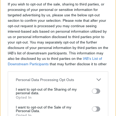
If you wish to opt-out of the sale, sharing to third parties, or
processing of your personal or sensitive information for
targeted advertising by us, please use the below opt-out
section to confirm your selection. Please note that after your
opt-out request is processed you may continue seeing
interest-based ads based on personal information utilized by
us or personal information disclosed to third parties prior to
Continua a leggere
your opt-out. You may separately opt-out of the further
disclosure of your personal information by third parties on the
IAB’s list of downstream participants. This information may
MATERNITÀ E GRAVIDANZA
also be disclosed by us to third parties on the
IAB’s List of
Downstream Participants
that may further disclose it to other
third parties.
Please note that this website/app uses one or more Google
Personal Data Processing Opt Outs
services and may gather and store information including but
not limited to your visit or usage behaviour. You may click to
I want to opt-out of the Sharing of my
personal data.
grant or deny consent to Google and its third-party tags to
Opted In
use your data for below specified purposes in below Google
consent section.
I want to opt-out of the Sale of my
Personal Data.
Opted In