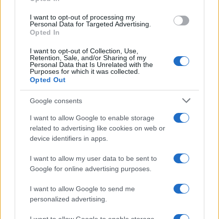
I want to opt-out of processing my
Perché l’Italia perde le sue giovani madri lavoratrici
Personal Data for Targeted Advertising.
Roberto Capelli · 8 Ago 2026
Opted In
I want to opt-out of Collection, Use,
MATERNITÀ E GRAVIDANZA
Retention, Sale, and/or Sharing of my
Personal Data that Is Unrelated with the
Purposes for which it was collected.
Opted Out
Google consents
I want to allow Google to enable storage
related to advertising like cookies on web or
device identifiers in apps.
I want to allow my user data to be sent to
Google for online advertising purposes.
Guida al caldo per gravidanza e infanzia: prevenire
I want to allow Google to send me
disidratazione e colpi di calore
personalized advertising.
Camilla Pellegrini · 5 Ago 2026