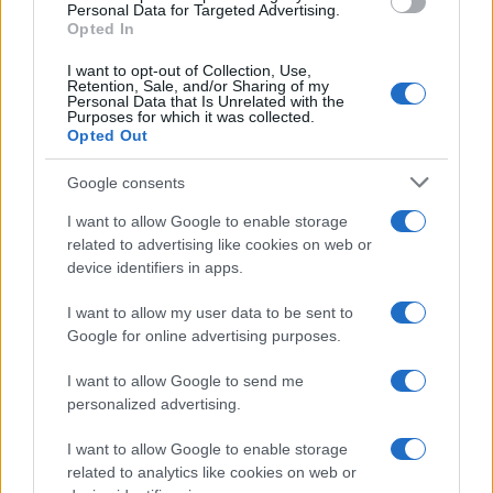
Personal Data for Targeted Advertising.
Opted In
I want to opt-out of Collection, Use,
Continua a leggere
Retention, Sale, and/or Sharing of my
Personal Data that Is Unrelated with the
Purposes for which it was collected.
Opted Out
MATERNITÀ E GRAVIDANZA
Google consents
I want to allow Google to enable storage
related to advertising like cookies on web or
device identifiers in apps.
I want to allow my user data to be sent to
Google for online advertising purposes.
I want to allow Google to send me
personalized advertising.
Perché l’Italia perde le sue giovani madri lavoratrici
I want to allow Google to enable storage
related to analytics like cookies on web or
Roberto Capelli · 8 Ago 2026