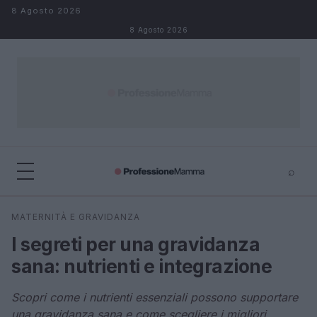
Salta al contenuto
8 Agosto 2026
8 Agosto 2026
⌕
×
⌕
MATERNITÀ E GRAVIDANZA
Cerca
I segreti per una gravidanza
sana: nutrienti e integrazione
Scopri come i nutrienti essenziali possono supportare
una gravidanza sana e come scegliere i migliori