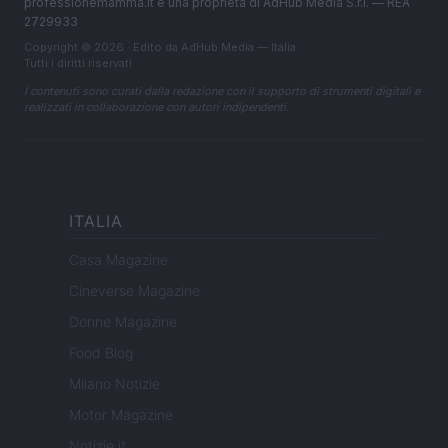
professionemamma.it è una proprietà di AdHub Media S.r.l. — REA
2729933
Copyright © 2026 · Edito da AdHub Media — Italia
Tutti i diritti riservati
I contenuti sono curati dalla redazione con il supporto di strumenti digitali e
realizzati in collaborazione con autori indipendenti.
ITALIA
Casa Magazine
Cineverse Magazine
Donne Magazine
Food Blog
Milano Notizie
Motor Magazine
Notizie.it