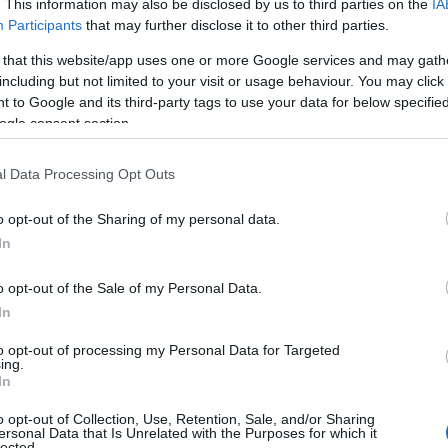
. This information may also be disclosed by us to third parties on the
IA
Participants
that may further disclose it to other third parties.
 that this website/app uses one or more Google services and may gath
including but not limited to your visit or usage behaviour. You may click 
 to Google and its third-party tags to use your data for below specifi
ogle consent section.
l Data Processing Opt Outs
o opt-out of the Sharing of my personal data.
In
o opt-out of the Sale of my Personal Data.
In
to opt-out of processing my Personal Data for Targeted
ing.
In
ow
, è composta da una singola
stagione
ed è
o opt-out of Collection, Use, Retention, Sale, and/or Sharing
 2015. Ogni episodio dura circa
60 min
e
ersonal Data that Is Unrelated with the Purposes for which it
lected.