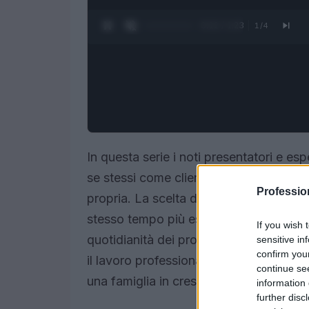
0:14 / 1:23
1
/
4
In questa serie i noti presentatori e esp
se stessi come clienti, trasformando l’
Professi
propria. La scelta di ristrutturare la pr
stesso tempo più esposto, perché ogni 
If you wish 
quotidianità dei proprietari. Qui la paro
sensitive in
confirm you
il lavoro professionale sia il tentativo 
continue se
una famiglia in crescita.
information 
further disc