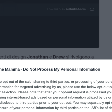
Ad
hub
Media
POWERED BY
erti di design
Jonathan
e
Drew
si rivolgono a
usuale format di assistenza in un progetto a casa
one Mamma -
Do Not Process My Personal Information
opria abitazione rende il percorso più intimo e allo
decisione riguarda non solo l’estetica ma la
to opt-out of the sale, sharing to third parties, or processing of your per
la
missione
assume un doppio significato: è sia
formation for targeted advertising by us, please use the below opt-out s
r selection. Please note that after your opt-out request is processed y
di costruire uno spazio che rispecchi i bisogni di
eing interest-based ads based on personal information utilized by us or
disclosed to third parties prior to your opt-out. You may separately opt-
losure of your personal information by third parties on the IAB’s list of