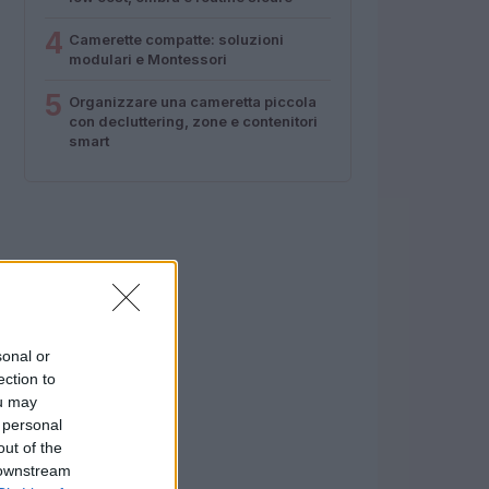
4
Camerette compatte: soluzioni
modulari e Montessori
5
Organizzare una cameretta piccola
con decluttering, zone e contenitori
smart
sonal or
ection to
ou may
 personal
out of the
 downstream