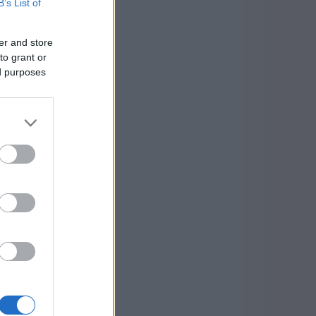
B’s List of
er and store
to grant or
ed purposes