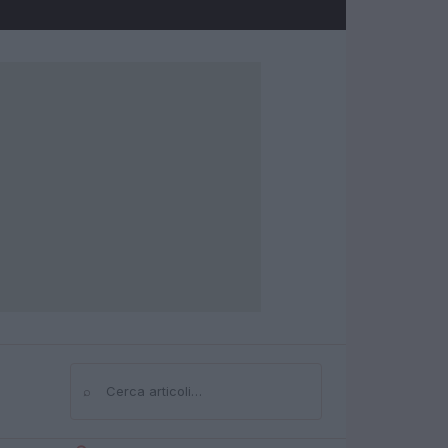
⌕
Cerca