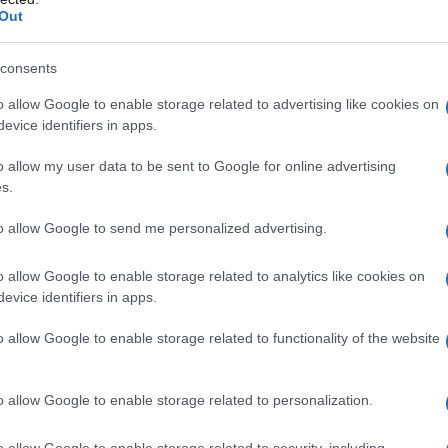
i affrontano problematiche tipiche della
Out
a scelta dei materiali. La programmazione include
andy e Pat
e
Ryan e Julie
, tutte coinvolte nel
consents
ccompagna il trasferimento a
Nashville
.
o allow Google to enable storage related to advertising like cookies on
evice identifiers in apps.
ratelli
o allow my user data to be sent to Google for online advertising
s.
cambia le dinamiche: non si tratta solo di
to allow Google to send me personalized advertising.
ne delle aspettative personali. Il percorso
 commerciale del loro lavoro con scelte intime
o allow Google to enable storage related to analytics like cookies on
sto contesto il termine
rinnovare
include
evice identifiers in apps.
zativi, e le soluzioni proposte mettono in
o allow Google to enable storage related to functionality of the website
enibile
e della pianificazione a lungo termine.
rete che possono essere applicate in progetti
o allow Google to enable storage related to personalization.
o allow Google to enable storage related to security, including