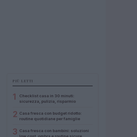
PIÙ LETTI
1
Checklist casa in 30 minuti:
sicurezza, pulizia, risparmio
2
Casa fresca con budget ridotto:
routine quotidiane per famiglie
3
Casa fresca con bambini: soluzioni
low cost, ombra e routine sicure