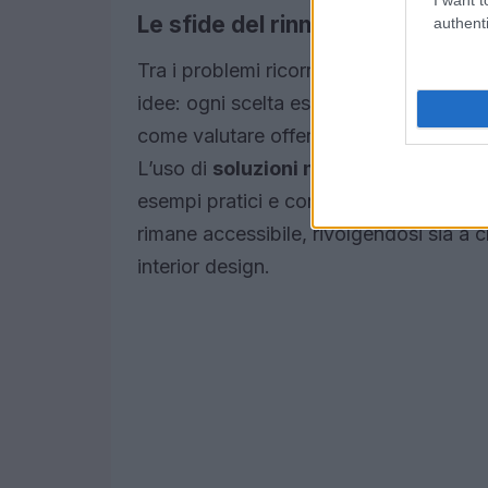
Le sfide del rinnovamento
authenti
Tra i problemi ricorrenti ci sono la ges
idee: ogni scelta estetica può incidere su
come valutare offerte, selezionare artigi
L’uso di
soluzioni modulari
e di materi
esempi pratici e consigli utili per chi si
rimane accessibile, rivolgendosi sia a c
interior design.