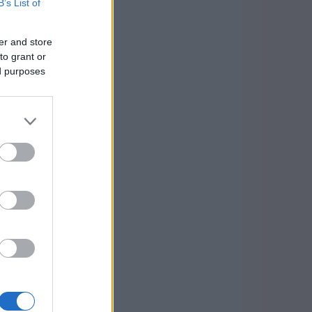
B’s List of
er and store
to grant or
ed purposes