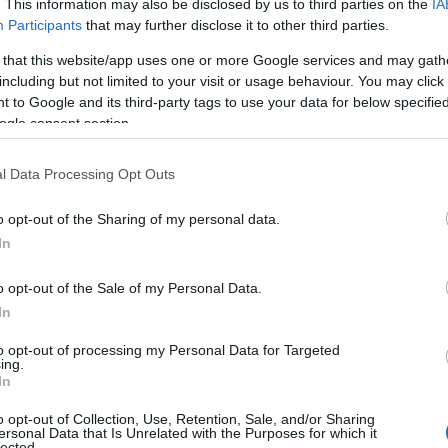
. This information may also be disclosed by us to third parties on the
IA
Participants
that may further disclose it to other third parties.
 that this website/app uses one or more Google services and may gath
including but not limited to your visit or usage behaviour. You may click 
 to Google and its third-party tags to use your data for below specifi
ogle consent section.
l Data Processing Opt Outs
o opt-out of the Sharing of my personal data.
In
o opt-out of the Sale of my Personal Data.
In
 e come funziona
to opt-out of processing my Personal Data for Targeted
ing.
In
e, è un insieme di strumenti e funzionalità
iltrare e monitorare i contenuti a cui i loro figli
o opt-out of Collection, Use, Retention, Sale, and/or Sharing
ersonal Data that Is Unrelated with the Purposes for which it
nti possono essere integrati direttamente nei
lected.