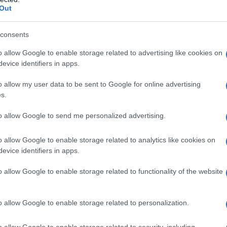
Out
azioni esterne. Ad esempio, molti sistemi
opzioni di parental control già preinstallate.
consents
llare software aggiuntivi per iniziare a
o allow Google to enable storage related to advertising like cookies on
evice identifiers in apps.
riano, ma in generale consentono di:
o allow my user data to be sent to Google for online advertising
s.
priati o pericolosi.
to allow Google to send me personalized advertising.
tivi.
nclusi i siti visitati e le app utilizzate.
o allow Google to enable storage related to analytics like cookies on
ci, come video o giochi.
evice identifiers in apps.
ati per ogni membro della famiglia, il che
o allow Google to enable storage related to functionality of the website
to l’accesso e le restrizioni in base all’età e
ccio differenziato aiuta a garantire che i più
o allow Google to enable storage related to personalization.
ura e controllata.
o allow Google to enable storage related to security, including