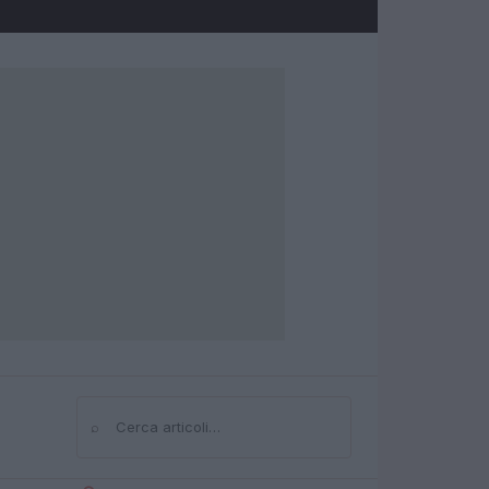
⌕
Cerca