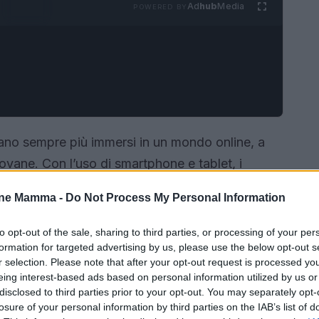
Ad
hub
Media
POWERED BY
rovano sempre più immersi in un mondo online, a
ovane. Con l’uso di smartphone e tablet, i
no a contenuti che, purtroppo, non sempre sono
one Mamma -
Do Not Process My Personal Information
il parental control, uno strumento essenziale che
’accesso dei propri figli a queste risorse. Ma
to opt-out of the sale, sharing to third parties, or processing of your per
formation for targeted advertising by us, please use the below opt-out s
 suoi benefici?
r selection. Please note that after your opt-out request is processed y
eing interest-based ads based on personal information utilized by us or
disclosed to third parties prior to your opt-out. You may separately opt-
losure of your personal information by third parties on the IAB’s list of