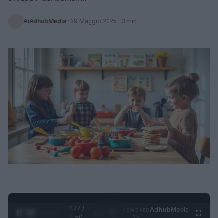
AiAdhubMedia
·
29 Maggio 2025
· 3 min
0:28 /
Ad
hub
Media
POWERED
1
/
4
1:50
BY