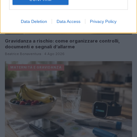
Data Deletion
Data Access
Privacy Policy
Gravidanza a rischio: come organizzare controlli,
documenti e segnali d’allarme
Beatrice Bonaventura · 4 Ago 2026
MATERNITÀ E GRAVIDANZA