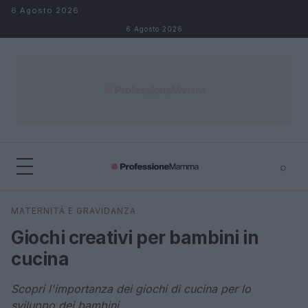
Salta al contenuto
6 Agosto 2026
6 Agosto 2026
⌕
×
⌕
MATERNITÀ E GRAVIDANZA
Cerca
Giochi creativi per bambini in
cucina
Scopri l'importanza dei giochi di cucina per lo
sviluppo dei bambini.