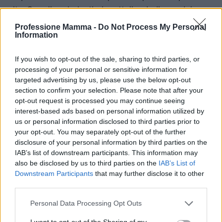
vita. Scegliere i giusti giocattoli e dedicare del
tempo a queste attività può fare una grande
Professione Mamma -
Do Not Process My Personal
Information
differenza nel loro sviluppo. In questo modo, si crea
un ambiente stimolante e divertente, dove i
If you wish to opt-out of the sale, sharing to third parties, or
bambini possono esplorare e imparare attraverso il
processing of your personal or sensitive information for
gioco.
targeted advertising by us, please use the below opt-out
section to confirm your selection. Please note that after your
opt-out request is processed you may continue seeing
interest-based ads based on personal information utilized by
AUTORE
us or personal information disclosed to third parties prior to
AiAdhubMedia
your opt-out. You may separately opt-out of the further
disclosure of your personal information by third parties on the
IAB’s list of downstream participants. This information may
also be disclosed by us to third parties on the
IAB’s List of
Downstream Participants
that may further disclose it to other
third parties.
Please note that this website/app uses one or more Google
Personal Data Processing Opt Outs
services and may gather and store information including but
not limited to your visit or usage behaviour. You may click to
I want to opt-out of the Sharing of my