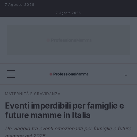
Salta al contenuto
7 Agosto 2026
7 Agosto 2026
⌕
×
⌕
MATERNITÀ E GRAVIDANZA
Cerca
Eventi imperdibili per famiglie e
future mamme in Italia
Un viaggio tra eventi emozionanti per famiglie e future
mamme nel 2025.