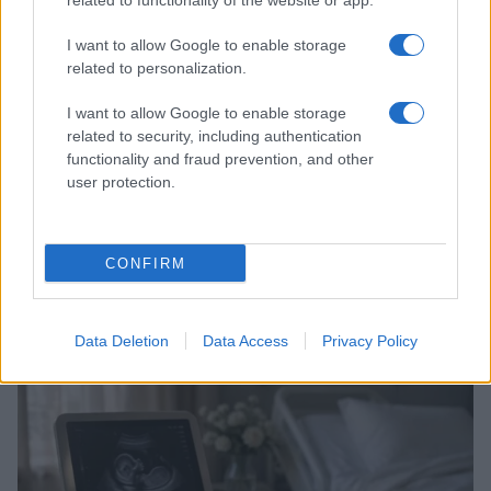
related to functionality of the website or app.
I want to allow Google to enable storage
related to personalization.
I want to allow Google to enable storage
related to security, including authentication
functionality and fraud prevention, and other
user protection.
CONFIRM
Guida al caldo per gravidanza e infanzia: prevenire
disidratazione e colpi di calore
Camilla Pellegrini · 5 Ago 2026
Data Deletion
Data Access
Privacy Policy
MATERNITÀ E GRAVIDANZA