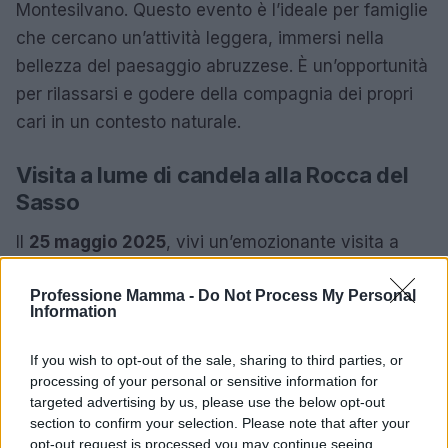
Montesilvano. Questo evento è l’ideale per famiglie
che cercano un’attività leggera, immersi nella
bellezza del paesaggio abruzzese. È un’opportunità
per rilassarsi e godere della compagnia dei propri
cari in un contesto naturale.
Visita a lume di candela alla Rocca del
Sasso
Il
25 maggio 2025
, vivi un’emozionante visita a
lume di candela alla
Rocca del Sasso
. Questo
Professione Mamma -
Do Not Process My Personal
evento offre un’atmosfera magica, ricca di misteri e
Information
suggestioni, perfetta per famiglie che vogliono
sperimentare qualcosa di diverso e affascinante. È
If you wish to opt-out of the sale, sharing to third parties, or
un modo per far vivere ai bambini la storia in modo
processing of your personal or sensitive information for
targeted advertising by us, please use the below opt-out
coinvolgente e originale.
section to confirm your selection. Please note that after your
opt-out request is processed you may continue seeing