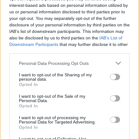
Fioritura della lavanda di Godiasco
interest-based ads based on personal information utilized by
us or personal information disclosed to third parties prior to
Infine, il
21 giugno 2025
, non perdere la
fioritura
your opt-out. You may separately opt-out of the further
disclosure of your personal information by third parties on the
della lavanda di Godiasco
. Questo evento è un vero
IAB’s list of downstream participants. This information may
spettacolo per gli amanti della natura e delle
also be disclosed by us to third parties on the
IAB’s List of
piante, ed è un’ottima occasione per trascorrere
Downstream Participants
that may further disclose it to other
third parties.
una giornata in famiglia, ammirando i colori e i
profumi di questa meravigliosa fioritura.
Please note that this website/app uses one or more Google
Personal Data Processing Opt Outs
services and may gather and store information including but
not limited to your visit or usage behaviour. You may click to
I want to opt-out of the Sharing of my
personal data.
grant or deny consent to Google and its third-party tags to
Opted In
AUTORE
use your data for below specified purposes in below Google
AiAdhubMedia
consent section.
I want to opt-out of the Sale of my
Personal Data.
Opted In
I want to opt-out of processing my
Personal Data for Targeted Advertising.
Opted In