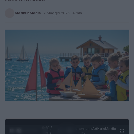
AiAdhubMedia
·
7 Maggio 2025
· 4 min
0:29 /
Ad
hub
Media
POWERED
1
/
4
1:20
BY