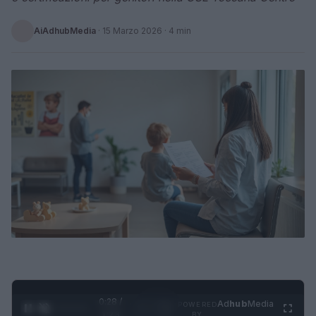
AiAdhubMedia
·
15 Marzo 2026
· 4 min
0:29 /
Ad
hub
Media
POWERED
1
/
4
1:23
BY