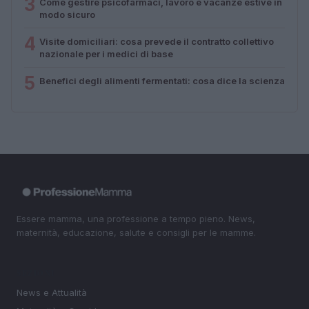
3
Come gestire psicofarmaci, lavoro e vacanze estive in
modo sicuro
4
Visite domiciliari: cosa prevede il contratto collettivo
nazionale per i medici di base
5
Benefici degli alimenti fermentati: cosa dice la scienza
Essere mamma, una professione a tempo pieno. News,
maternità, educazione, salute e consigli per le mamme.
SEZIONI
News e Attualità