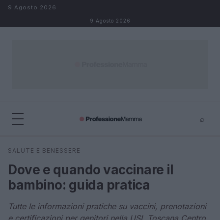
Salta al contenuto
9 Agosto 2026
9 Agosto 2026
⌕
×
⌕
SALUTE E BENESSERE
Cerca
Dove e quando vaccinare il
bambino: guida pratica
Tutte le informazioni pratiche su vaccini, prenotazioni
e certificazioni per genitori nella USL Toscana Centro