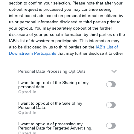
section to confirm your selection. Please note that after your
opt-out request is processed you may continue seeing
interest-based ads based on personal information utilized by
us or personal information disclosed to third parties prior to
Per dettagli sui moduli (Allegati A, C, D), sulle liste
your opt-out. You may separately opt-out of the further
dei pediatri aderenti o per consultare le schede
disclosure of your personal information by third parties on the
informative sui singoli vaccini, visita il sito ufficiale
IAB’s list of downstream participants. This information may
also be disclosed by us to third parties on the
IAB’s List of
della
USL Toscana Centro
o contatta il
numero
Downstream Participants
that may further disclose it to other
unico 055-54 54 54
. Conserva i documenti
third parties.
richiesti, segui le indicazioni del personale sanitario
Please note that this website/app uses one or more Google
Personal Data Processing Opt Outs
e ricorda l’importanza della prevenzione per la
services and may gather and store information including but
salute dei più piccoli.
not limited to your visit or usage behaviour. You may click to
I want to opt-out of the Sharing of my
personal data.
grant or deny consent to Google and its third-party tags to
Opted In
use your data for below specified purposes in below Google
consent section.
I want to opt-out of the Sale of my
AUTORE
Personal Data.
AiAdhubMedia
Opted In
I want to opt-out of processing my
Personal Data for Targeted Advertising.
Opted In