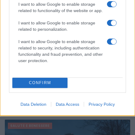
Continua a leggere
I want to allow Google to enable storage
related to functionality of the website or app.
SALUTE E BENESSERE
I want to allow Google to enable storage
related to personalization.
I want to allow Google to enable storage
related to security, including authentication
functionality and fraud prevention, and other
user protection.
CONFIRM
Dalla centrale operativa all’assistenza domiciliare: la
Data Deletion
Data Access
Privacy Policy
sanità fuori dall’ospedale
Matteo Pellegrino · 8 Ago 2026
SALUTE E BENESSERE