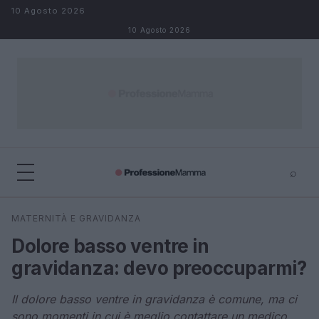
Salta al contenuto
10 Agosto 2026
10 Agosto 2026
⌕
×
⌕
MATERNITÀ E GRAVIDANZA
Cerca
Dolore basso ventre in
gravidanza: devo preoccuparmi?
Il dolore basso ventre in gravidanza è comune, ma ci
sono momenti in cui è meglio contattare un medico.