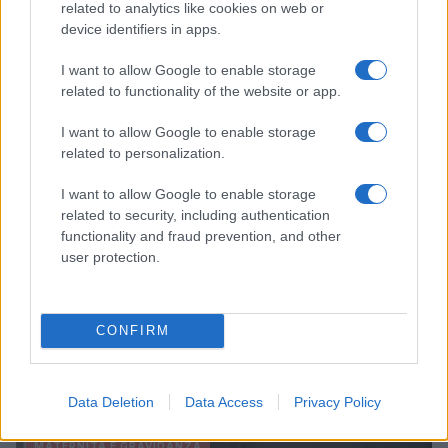
related to analytics like cookies on web or
Perché l’Italia perde le sue giovani madri lavoratrici
device identifiers in apps.
Roberto Capelli · 8 Ago 2026
I want to allow Google to enable storage
MATERNITÀ E GRAVIDANZA
related to functionality of the website or app.
I want to allow Google to enable storage
related to personalization.
I want to allow Google to enable storage
related to security, including authentication
functionality and fraud prevention, and other
user protection.
CONFIRM
Guida al caldo per gravidanza e infanzia: prevenire
disidratazione e colpi di calore
Data Deletion
Data Access
Privacy Policy
Camilla Pellegrini · 5 Ago 2026
MATERNITÀ E GRAVIDANZA