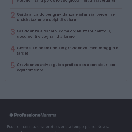
1
Perché l’Italia perde le sue giovani madri lavoratrici
2
Guida al caldo per gravidanza e infanzia: prevenire
disidratazione e colpi di calore
3
Gravidanza a rischio: come organizzare controlli,
documenti e segnali d’allarme
4
Gestire il diabete tipo 1 in gravidanza: monitoraggio e
target
5
Gravidanza attiva: guida pratica con sport sicuri per
ogni trimestre
Essere mamma, una professione a tempo pieno. News,