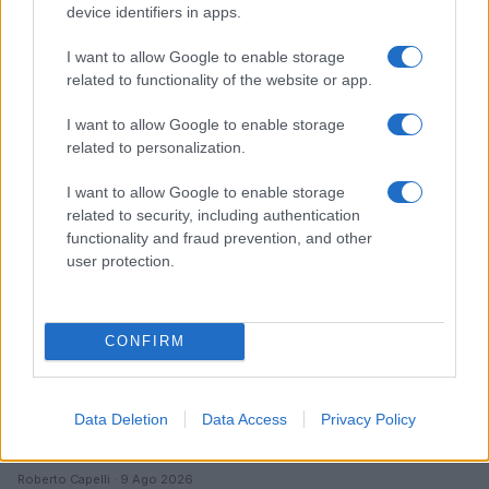
device identifiers in apps.
I want to allow Google to enable storage
Continua a leggere
related to functionality of the website or app.
I want to allow Google to enable storage
EDUCAZIONE E CRESCITA
related to personalization.
I want to allow Google to enable storage
related to security, including authentication
functionality and fraud prevention, and other
user protection.
CONFIRM
Data Deletion
Data Access
Privacy Policy
Parlare di notizie con i bambini: parole semplici e
serenità
Roberto Capelli · 9 Ago 2026