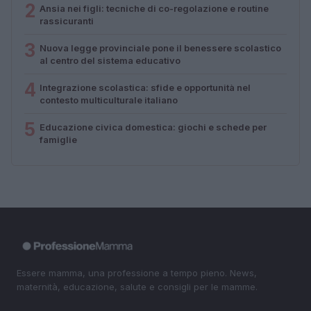
2
Ansia nei figli: tecniche di co-regolazione e routine
rassicuranti
3
Nuova legge provinciale pone il benessere scolastico
al centro del sistema educativo
4
Integrazione scolastica: sfide e opportunità nel
contesto multiculturale italiano
5
Educazione civica domestica: giochi e schede per
famiglie
Essere mamma, una professione a tempo pieno. News,
maternità, educazione, salute e consigli per le mamme.