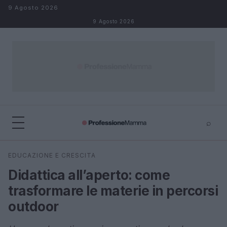
Salta al contenuto
9 Agosto 2026
9 Agosto 2026
⌕
×
⌕
EDUCAZIONE E CRESCITA
Cerca
Didattica all’aperto: come
trasformare le materie in percorsi
outdoor