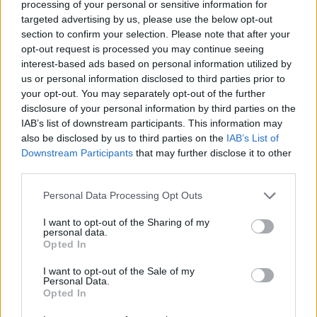
processing of your personal or sensitive information for
targeted advertising by us, please use the below opt-out
section to confirm your selection. Please note that after your
opt-out request is processed you may continue seeing
interest-based ads based on personal information utilized by
Edizione e accesso alle copie per docenti
us or personal information disclosed to third parties prior to
your opt-out. You may separately opt-out of the further
Il libro è disponibile in
edizione cartacea
(pp. X-
disclosure of your personal information by third parties on the
262) con
ISBN 9791220603072
e un prezzo
IAB’s list of downstream participants. This information may
also be disclosed by us to third parties on the
IAB’s List of
indicativo di €26,00. Per i docenti universitari è
Downstream Participants
that may further disclose it to other
prevista la possibilità di richiedere una copia
third parties.
saggio gratuita: un’opportunità pensata per
Please note that this website/app uses one or more Google
Personal Data Processing Opt Outs
facilitare l’adozione del testo nella formazione degli
services and may gather and store information including but
insegnanti e per sostenere la diffusione di pratiche
not limited to your visit or usage behaviour. You may click to
I want to opt-out of the Sharing of my
personal data.
grant or deny consent to Google and its third-party tags to
di
educazione all’aperto
nella didattica quotidiana.
Opted In
use your data for below specified purposes in below Google
consent section.
I want to opt-out of the Sale of my
Personal Data.
Opted In
AUTORE
AiAdhubMedia