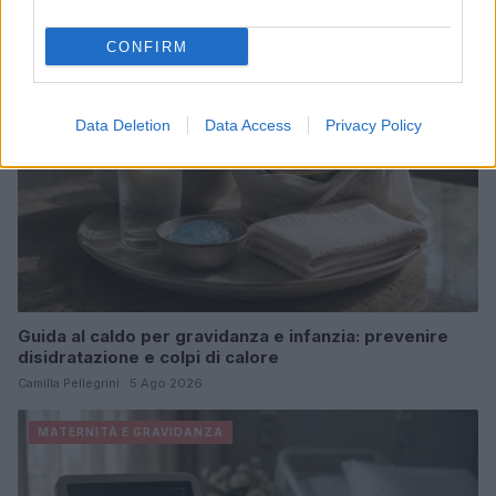
MATERNITÀ E GRAVIDANZA
CONFIRM
Data Deletion
Data Access
Privacy Policy
Guida al caldo per gravidanza e infanzia: prevenire
disidratazione e colpi di calore
Camilla Pellegrini · 5 Ago 2026
MATERNITÀ E GRAVIDANZA