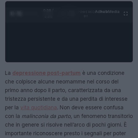
0:29 /
Ad
hub
Media
POWERED
1
/
4
1:23
BY
La
depressione post-partum
è una condizione
che colpisce alcune neomamme nel corso del
primo anno dopo il parto, caratterizzata da una
tristezza persistente e da una perdita di interesse
per la
vita quotidiana
. Non deve essere confusa
con la
malinconia da parto
, un fenomeno transitorio
che in genere si risolve nell’arco di pochi giorni. È
importante riconoscere presto i segnali per poter