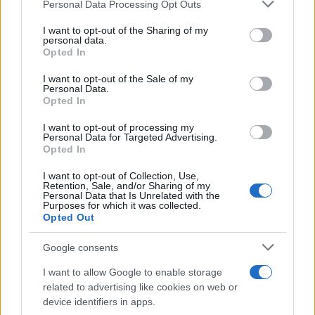
Please note that this website/app uses one or more Google
Personal Data Processing Opt Outs
preoccupazioni, riconosce i segnali di allarme e
services and may gather and store information including but
not limited to your visit or usage behaviour. You may click to
I want to opt-out of the Sharing of my
orienta verso servizi specialistici quando serve. La
personal data.
grant or deny consent to Google and its third-party tags to
Opted In
presenza di una figura competente che valida le
use your data for below specified purposes in below Google
emozioni della madre e suggerisce strategie per la
consent section.
I want to opt-out of the Sale of my
Personal Data.
gestione del sonno, dei compiti quotidiani e della
Opted In
rete di sostegno può fare la differenza nel
I want to opt-out of processing my
prevenire l’aggravarsi dei sintomi. Anche il
Personal Data for Targeted Advertising.
Opted In
coinvolgimento del partner e della famiglia è parte
integrante di un percorso di cura efficace.
I want to opt-out of Collection, Use,
Retention, Sale, and/or Sharing of my
Personal Data that Is Unrelated with the
Purposes for which it was collected.
Opted Out
AUTORE
AiAdhubMedia
Google consents
I want to allow Google to enable storage
related to advertising like cookies on web or
device identifiers in apps.