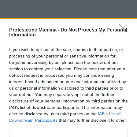
Il ruolo dell’ostetrica e il supporto
Professione Mamma -
Do Not Process My Personal
pratico
Information
L’
ostetrica
svolge un ruolo centrale nel periodo
If you wish to opt-out of the sale, sharing to third parties, or
post-partum, offrendo sia consulenza pratica sia
processing of your personal or sensitive information for
sostegno emotivo. Nel campo dell’
allattamento
,
targeted advertising by us, please use the below opt-out
section to confirm your selection. Please note that after your
l’ostetrica aiuta a risolvere problemi di attacco al
opt-out request is processed you may continue seeing
seno, ragadi, ingorghi e ansie legate alla
interest-based ads based on personal information utilized by
produzione di latte, insegnando tecniche di
us or personal information disclosed to third parties prior to
your opt-out. You may separately opt-out of the further
posizionamento e proponendo soluzioni
disclosure of your personal information by third parties on the
personalizzate. Questo supporto pratico può ridurre
IAB’s list of downstream participants. This information may
l’ansia materna e favorire un rapporto più sereno
also be disclosed by us to third parties on the
IAB’s List of
Downstream Participants
that may further disclose it to other
con il neonato.
third parties.
Dal punto di vista psicologico l’ostetrica ascolta le