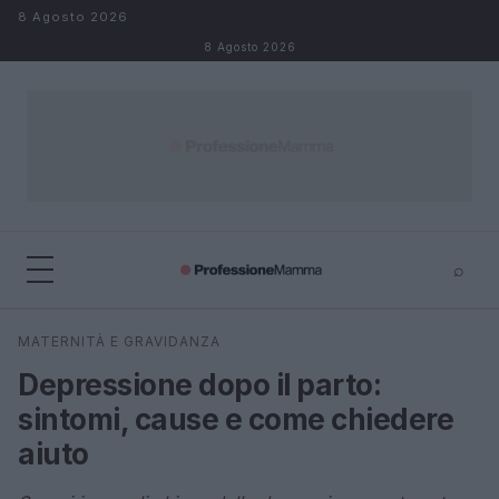
Salta al contenuto
8 Agosto 2026
8 Agosto 2026
⌕
×
⌕
MATERNITÀ E GRAVIDANZA
Cerca
Depressione dopo il parto:
sintomi, cause e come chiedere
aiuto