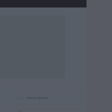
⌕
Cerca