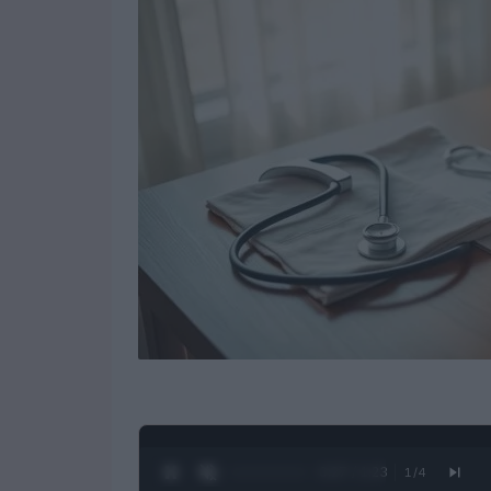
0:28 / 1:23
1
/
4