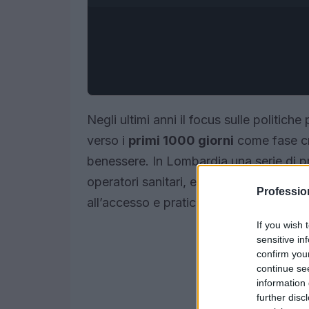
Negli ultimi anni il focus sulle politich
verso i
primi 1000 giorni
come fase cr
benessere. In Lombardia una serie di pr
operatori sanitari, educativi e del terz
Professi
all’accesso e pratiche efficaci rivolte a
If you wish 
sensitive in
confirm you
continue se
information 
further disc