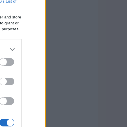
B’s List of
er and store
to grant or
ed purposes