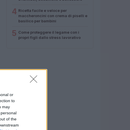
4
Ricetta facile e veloce per
maccheroncini con crema di piselli e
basilico per bambini
5
Come proteggere il legame con i
propri figli dallo stress lavorativo
sonal or
ection to
ou may
 personal
out of the
 downstream