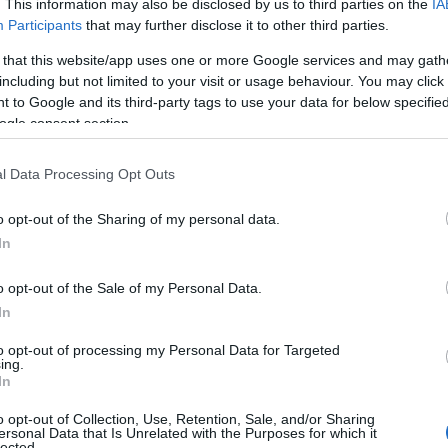
. This information may also be disclosed by us to third parties on the
IA
Participants
that may further disclose it to other third parties.
 that this website/app uses one or more Google services and may gath
including but not limited to your visit or usage behaviour. You may click 
 to Google and its third-party tags to use your data for below specifi
ogle consent section.
l Data Processing Opt Outs
o opt-out of the Sharing of my personal data.
In
elementi emersi dalle esperienze pratiche: chi
o opt-out of the Sale of my Personal Data.
petono trasversalmente e quali strumenti diretti e
In
ire una presa in carico integrata e continuativa.
to opt-out of processing my Personal Data for Targeted
ing.
In
isogni ricorrenti rilevati nei
o opt-out of Collection, Use, Retention, Sale, and/or Sharing
ersonal Data that Is Unrelated with the Purposes for which it
lected.