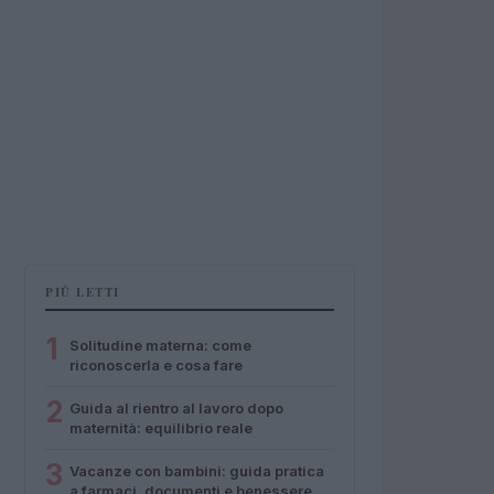
PIÙ LETTI
1
Solitudine materna: come
riconoscerla e cosa fare
2
Guida al rientro al lavoro dopo
maternità: equilibrio reale
3
Vacanze con bambini: guida pratica
a farmaci, documenti e benessere