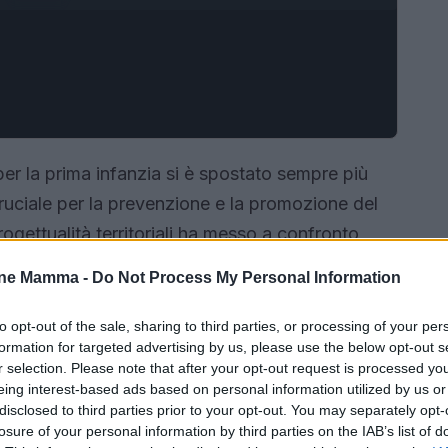
e per la prima infanzia si è spostato sempre più
uciale per la prevenzione e la promozione del
ogettualità territoriali ha messo a confronto
o settore per mappare bisogni, ostacoli
one Mamma -
Do Not Process My Personal Information
 neonati, bambini 0-3 anni e alle loro famiglie.
to opt-out of the sale, sharing to third parties, or processing of your per
formation for targeted advertising by us, please use the below opt-out s
r selection. Please note that after your opt-out request is processed y
eing interest-based ads based on personal information utilized by us or
disclosed to third parties prior to your opt-out. You may separately opt-
losure of your personal information by third parties on the IAB’s list of