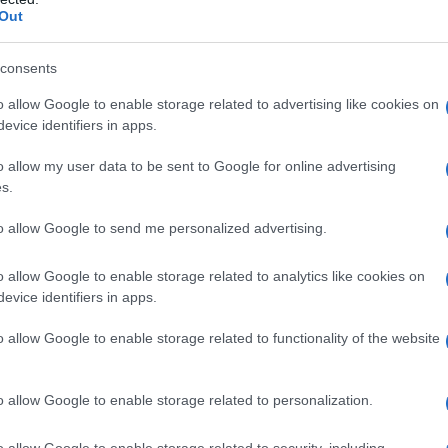
Out
itori
e con la fascia 0-3 anni intercettano una
er necessità di conciliazione, chi per scelta
consents
 sociali e famiglie che incontrano sostegno in
o allow Google to enable storage related to advertising like cookies on
liero il bacino è più
generalista
e include una
evice identifiers in apps.
ground migratorio e condizioni di vulnerabilità.
o allow my user data to be sent to Google for online advertising
s.
enze socio-economiche
to allow Google to send me personalized advertising.
di vulnerabilità che accompagna la neo
o allow Google to enable storage related to analytics like cookies on
 informativo (conoscenza delle tappe evolutive,
evice identifiers in apps.
), di sostegno alla salute mentale (prevenzione
o allow Google to enable storage related to functionality of the website
clusione sociale (spazi di aggregazione e
 chiedono un aiuto per orientarsi nella rete dei
canza di integrazione tra ospedale, servizi
o allow Google to enable storage related to personalization.
fficile l’accesso alle opportunità disponibili.
o allow Google to enable storage related to security, including