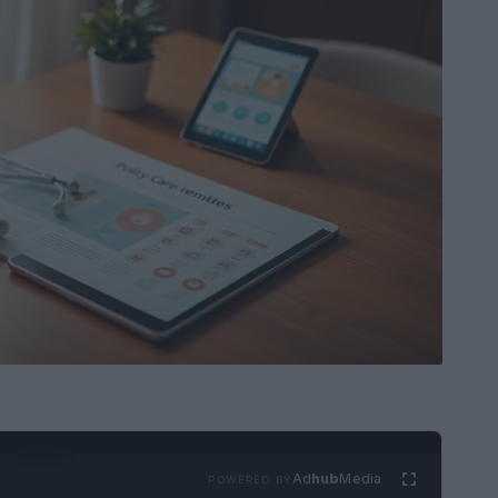
Ad
hub
Media
POWERED BY