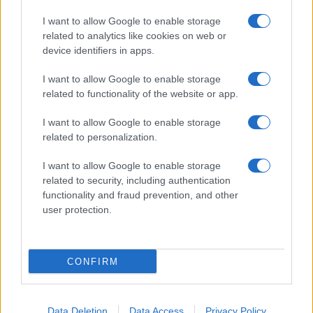
I want to allow Google to enable storage
related to analytics like cookies on web or
device identifiers in apps.
Nuova legge provinciale pone il benessere scolastico
al centro del sistema educativo
I want to allow Google to enable storage
Roberto Capelli · 5 Ago 2026
related to functionality of the website or app.
EDUCAZIONE E CRESCITA
I want to allow Google to enable storage
related to personalization.
I want to allow Google to enable storage
related to security, including authentication
functionality and fraud prevention, and other
user protection.
CONFIRM
Data Deletion
Data Access
Privacy Policy
Integrazione scolastica: sfide e opportunità nel