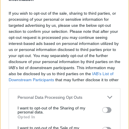
affrontare la sfida dell’educazione digitale.
If you wish to opt-out of the sale, sharing to third parties, or
processing of your personal or sensitive information for
targeted advertising by us, please use the below opt-out
AUTORE
section to confirm your selection. Please note that after your
AiAdhubMedia
opt-out request is processed you may continue seeing
interest-based ads based on personal information utilized by
us or personal information disclosed to third parties prior to
your opt-out. You may separately opt-out of the further
disclosure of your personal information by third parties on the
IAB’s list of downstream participants. This information may
also be disclosed by us to third parties on the
IAB’s List of
Downstream Participants
that may further disclose it to other
third parties.
Please note that this website/app uses one or more Google
Personal Data Processing Opt Outs
services and may gather and store information including but
not limited to your visit or usage behaviour. You may click to
I want to opt-out of the Sharing of my
personal data.
grant or deny consent to Google and its third-party tags to
Opted In
use your data for below specified purposes in below Google
consent section.
I want to opt-out of the Sale of my