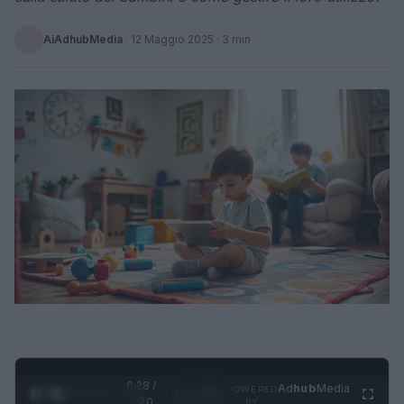
AiAdhubMedia
·
12 Maggio 2025
· 3 min
0:29 /
Ad
hub
Media
POWERED
1
/
4
1:20
BY