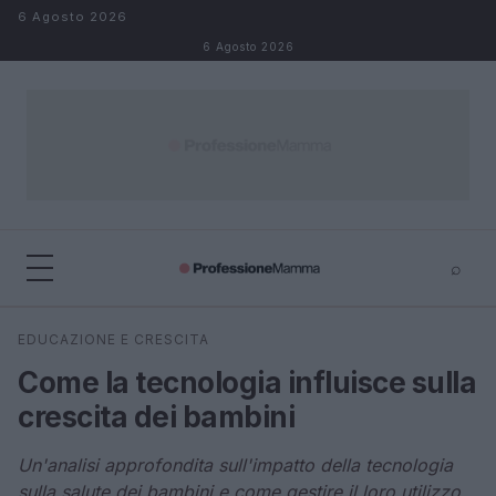
Salta al contenuto
6 Agosto 2026
6 Agosto 2026
⌕
×
⌕
EDUCAZIONE E CRESCITA
Cerca
Come la tecnologia influisce sulla
crescita dei bambini
Un'analisi approfondita sull'impatto della tecnologia
sulla salute dei bambini e come gestire il loro utilizzo.