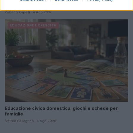
contesto multiculturale italiano
Roberto Capelli · 4 Ago 2026
EDUCAZIONE E CRESCITA
Educazione civica domestica: giochi e schede per
famiglie
Matteo Pellegrino · 4 Ago 2026