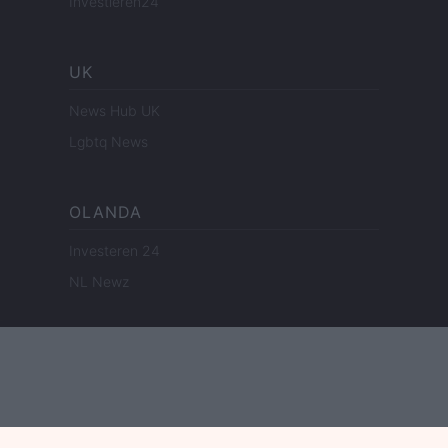
Investieren24
UK
News Hub UK
Lgbtq News
OLANDA
Investeren 24
NL Newz