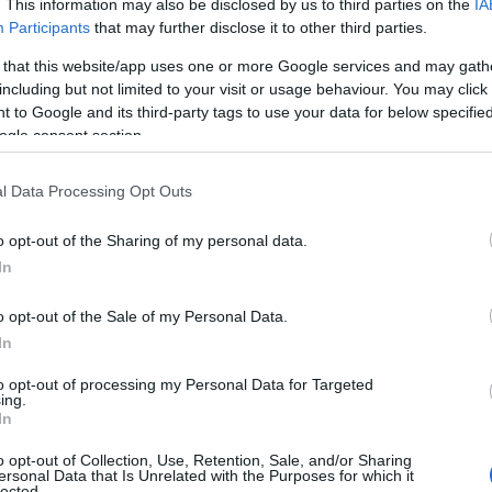
. This information may also be disclosed by us to third parties on the
IA
Participants
that may further disclose it to other third parties.
 that this website/app uses one or more Google services and may gath
including but not limited to your visit or usage behaviour. You may click 
 to Google and its third-party tags to use your data for below specifi
ogle consent section.
l Data Processing Opt Outs
o opt-out of the Sharing of my personal data.
In
o opt-out of the Sale of my Personal Data.
In
routine: introduzione rapida, dimostrazione
l’autonomia. Il formato ideale è 10–20 minuti:
to opt-out of processing my Personal Data for Targeted
ing.
carsi. L’adulto non svolge il compito al posto
In
corregge con calma e interviene solo quando
o opt-out of Collection, Use, Retention, Sale, and/or Sharing
ersonal Data that Is Unrelated with the Purposes for which it
a motricità fine, la pianificazione dei gesti e la
lected.