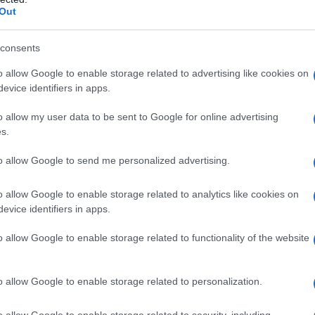
Out
 pratici.
consents
 anni
 centrale. Prova la “scatola azzurra” con piccoli
o allow Google to enable storage related to advertising like cookies on
evice identifiers in apps.
asa (pasta di sale o paste al bicarbonato) e
, attenzione e coordinazione mano‑occhio. Queste
o allow my user data to be sent to Google for online advertising
s.
ole impressioni e sensazioni — utile per arricchire
a allestire una postazione ordinata con pochi
to allow Google to send me personalized advertising.
ione.
o allow Google to enable storage related to analytics like cookies on
evice identifiers in apps.
hiaramente il procedimento; poi lascia che il
o allow Google to enable storage related to functionality of the website
le — da compiti più guidati a una crescente
ocedurale sia sicurezza nel gesto. Meglio
o allow Google to enable storage related to personalization.
rre lunghe attività sporadiche: la regolarità
o allow Google to enable storage related to security, including