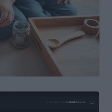
Ad
hub
Media
POWERED BY