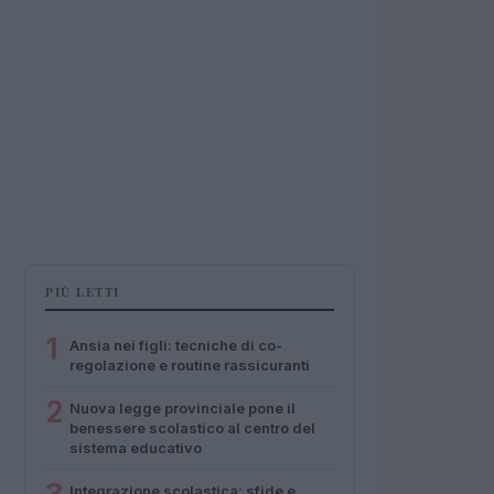
PIÙ LETTI
1
Ansia nei figli: tecniche di co-
regolazione e routine rassicuranti
2
Nuova legge provinciale pone il
benessere scolastico al centro del
sistema educativo
Integrazione scolastica: sfide e