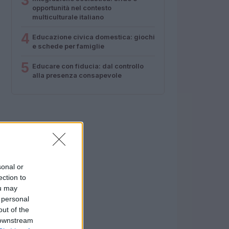
3
opportunità nel contesto
multiculturale italiano
4
Educazione civica domestica: giochi
e schede per famiglie
5
Educare con fiducia: dal controllo
alla presenza consapevole
sonal or
ection to
ou may
 personal
out of the
 downstream