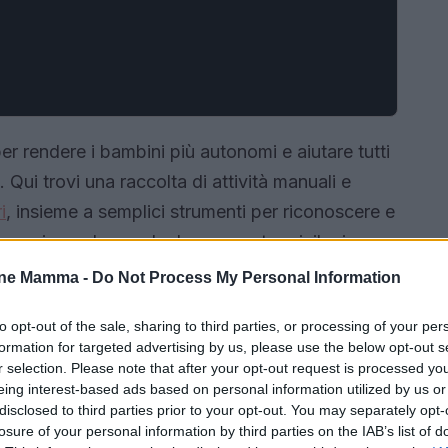
r rendere i bambini più autonomi e aiutare tutti
 Qui trovi una raccolta di attività manuali e
i
, insieme a semplici strumenti per riconoscere e
asa sia per la scuola. Le proposte privilegiano
 e ripetibili: ingredienti che, se applicati con
one Mamma -
Do Not Process My Personal Information
e.
to opt-out of the sale, sharing to third parties, or processing of your per
formation for targeted advertising by us, please use the below opt-out s
r selection. Please note that after your opt-out request is processed y
eing interest-based ads based on personal information utilized by us or
disclosed to third parties prior to your opt-out. You may separately opt-
losure of your personal information by third parties on the IAB’s list of