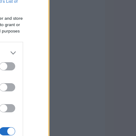
B’s List of
er and store
to grant or
ed purposes