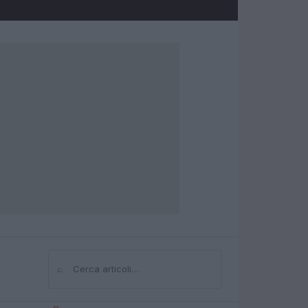
⌕
Cerca