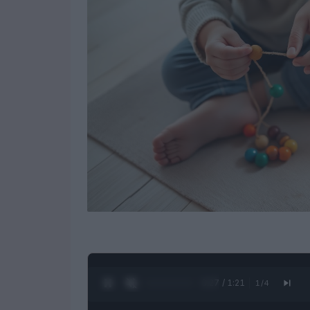
0:28 / 1:21
1
/
4